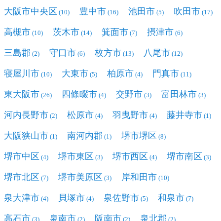
大阪市中央区
豊中市
池田市
吹田市
(10)
(16)
(5)
(17)
高槻市
茨木市
箕面市
摂津市
(10)
(14)
(7)
(6)
三島郡
守口市
枚方市
八尾市
(2)
(6)
(13)
(12)
寝屋川市
大東市
柏原市
門真市
(10)
(5)
(4)
(11)
東大阪市
四條畷市
交野市
富田林市
(26)
(4)
(3)
(3)
河内長野市
松原市
羽曳野市
藤井寺市
(2)
(4)
(4)
(1)
大阪狭山市
南河内郡
堺市堺区
(1)
(1)
(8)
堺市中区
堺市東区
堺市西区
堺市南区
(4)
(3)
(4)
(3)
堺市北区
堺市美原区
岸和田市
(7)
(3)
(10)
泉大津市
貝塚市
泉佐野市
和泉市
(4)
(4)
(5)
(7)
高石市
泉南市
阪南市
泉北郡
(3)
(2)
(2)
(2)