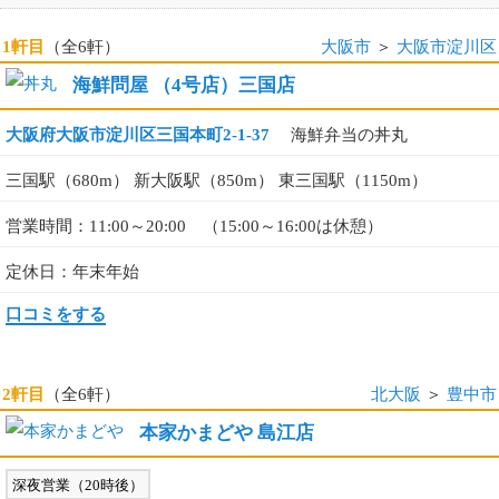
1軒目
（全6軒）
大阪市
＞
大阪市淀川区
海鮮問屋 （4号店）三国店
大阪府大阪市淀川区三国本町2-1-37
海鮮弁当の丼丸
三国駅（680m） 新大阪駅（850m） 東三国駅（1150m）
営業時間：11:00～20:00 （15:00～16:00は休憩）
定休日：年末年始
口コミをする
2軒目
（全6軒）
北大阪
＞
豊中市
本家かまどや 島江店
深夜営業（20時後）