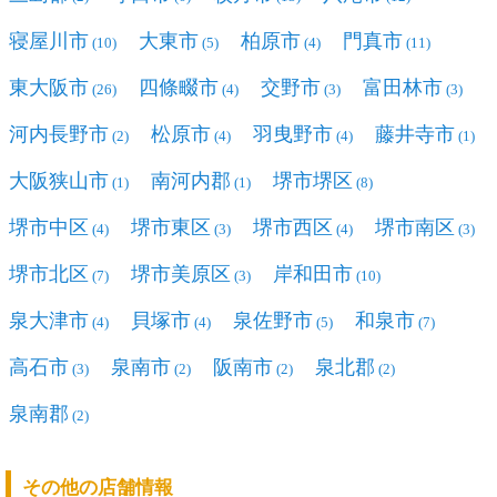
寝屋川市
大東市
柏原市
門真市
(10)
(5)
(4)
(11)
東大阪市
四條畷市
交野市
富田林市
(26)
(4)
(3)
(3)
河内長野市
松原市
羽曳野市
藤井寺市
(2)
(4)
(4)
(1)
大阪狭山市
南河内郡
堺市堺区
(1)
(1)
(8)
堺市中区
堺市東区
堺市西区
堺市南区
(4)
(3)
(4)
(3)
堺市北区
堺市美原区
岸和田市
(7)
(3)
(10)
泉大津市
貝塚市
泉佐野市
和泉市
(4)
(4)
(5)
(7)
高石市
泉南市
阪南市
泉北郡
(3)
(2)
(2)
(2)
泉南郡
(2)
その他の店舗情報