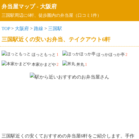
弁当屋マップ
-
大阪府
三国駅周辺に6軒、徒歩圏内の弁当屋（口コミ1件）
TOP
>
大阪府
>
路線
>
三国駅
三国駅近くの安いお弁当、テイクアウト6軒
ほっともっと
1
ほっかほっか亭
2
本家かまどや
2
丼丸
1
三国駅近くの安くておすすめの弁当屋6軒をご紹介します。手作