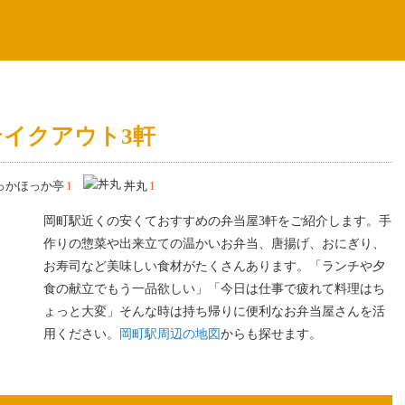
イクアウト3軒
っかほっか亭
1
丼丸
1
岡町駅近くの安くておすすめの弁当屋3軒をご紹介します。手
作りの惣菜や出来立ての温かいお弁当、唐揚げ、おにぎり、
お寿司など美味しい食材がたくさんあります。「ランチや夕
食の献立でもう一品欲しい」「今日は仕事で疲れて料理はち
ょっと大変」そんな時は持ち帰りに便利なお弁当屋さんを活
用ください。
岡町駅周辺の地図
からも探せます。