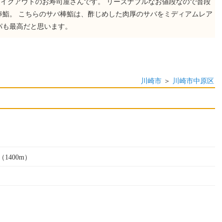
イクアウトのお寿司屋さんです。 リーズナブルなお値段なので普段
棒鮨。 こちらのサバ棒鮨は、酢じめした肉厚のサバをミディアムレア
パも最高だと思います。
川崎市
＞
川崎市中原区
1400m）