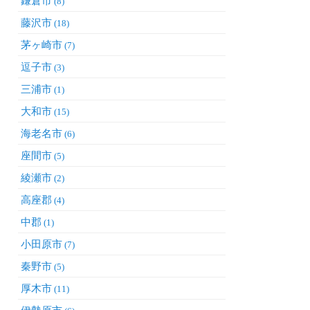
鎌倉市
(8)
藤沢市
(18)
茅ヶ崎市
(7)
逗子市
(3)
三浦市
(1)
大和市
(15)
海老名市
(6)
座間市
(5)
綾瀬市
(2)
高座郡
(4)
中郡
(1)
小田原市
(7)
秦野市
(5)
厚木市
(11)