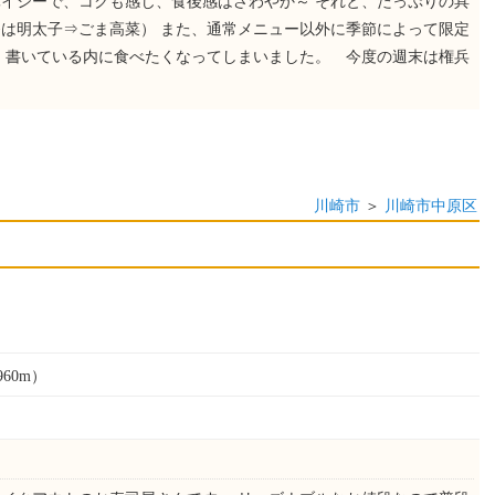
イシーで、コクも感じ、食後感はさわやか～ それと、たっぷりの具
は明太子⇒ごま高菜） また、通常メニュー以外に季節によって限定
 書いている内に食べたくなってしまいました。 今度の週末は権兵
川崎市
＞
川崎市中原区
60m）