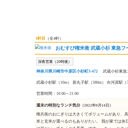
1軒目
（全4軒）
おむすび権米衛 武蔵小杉 東急
深夜営業（20時後）
神奈川県川崎市中原区小杉町3-472
武蔵小杉東急ス
武蔵小杉駅（10m） 新丸子駅（580m） 向河原駅（7
営業時間：10:00～21:00
週末の特別なランチ気分
（2022年9月14日）
権兵衛のおにぎりは大きくてボリュームがあり、具
米と玄米が選べるのもありがたい。 我が家では休