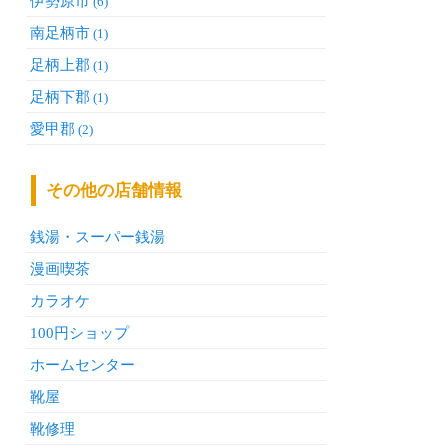
伊勢原市
(6)
南足柄市
(1)
足柄上郡
(1)
足柄下郡
(1)
愛甲郡
(2)
その他の店舗情報
銭湯・スーパー銭湯
漫画喫茶
カラオケ
100円ショップ
ホームセンター
靴屋
靴修理