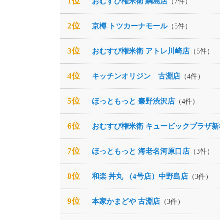
1位
おむすび権米衛 綱島店
（7件）
2位
京樽 トツカーナモール
（5件）
3位
おむすび権米衛 アトレ川崎店
（5件）
4位
キッチンオリジン 古淵店
（4件）
5位
ほっともっと 秦野渋沢店
（4件）
6位
おむすび権米衛 キュービックプラザ新
7位
ほっともっと 海老名河原口店
（3件）
8位
和楽 丼丸 （4号店）中野島店
（3件）
9位
本家かまどや 古淵店
（3件）