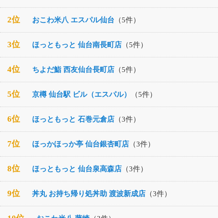
2位
おこわ米八 エスパル仙台
（5件）
3位
ほっともっと 仙台南長町店
（5件）
4位
ちよだ鮨 西友仙台長町店
（5件）
5位
京樽 仙台駅 ビル（エスパル）
（5件）
6位
ほっともっと 石巻元倉店
（3件）
7位
ほっかほっか亭 仙台銀杏町店
（3件）
8位
ほっともっと 仙台泉高森店
（3件）
9位
丼丸 お持ち帰り処丼助 渡波新成店
（3件）