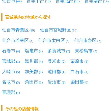
仙台市
宮城中部
宮城北部
宮城南部
(44)
(15)
(10)
(14)
宮城県内の地域から探す
仙台市青葉区
仙台市宮城野区
(19)
(10)
仙台市若林区
仙台市太白区
仙台市泉区
(3)
(5)
(7)
石巻市
塩竃市
多賀城市
東松島市
(4)
(2)
(2)
(2)
宮城郡
黒川郡
登米市
栗原市
(1)
(4)
(2)
(1)
大崎市
加美郡
遠田郡
白石市
(5)
(1)
(1)
(1)
名取市
角田市
岩沼市
柴田郡
(3)
(1)
(2)
(6)
亘理郡
(1)
その他の店舗情報