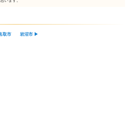
と思います。
名取市
岩沼市
▶