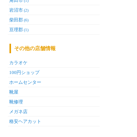
角田市
(1)
岩沼市
(2)
柴田郡
(6)
亘理郡
(1)
その他の店舗情報
カラオケ
100円ショップ
ホームセンター
靴屋
靴修理
メガネ店
格安ヘアカット