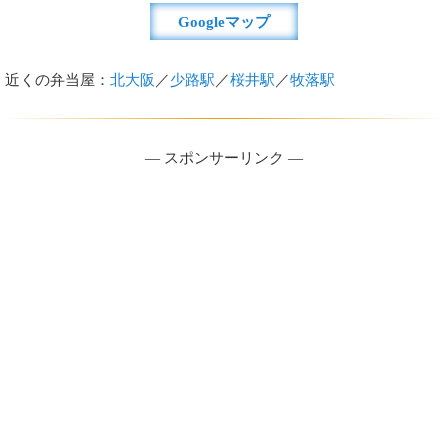
Googleマップ
近くの弁当屋：
北大阪
／
少路駅
／
桜井駅
／
牧落駅
― スポンサーリンク ―