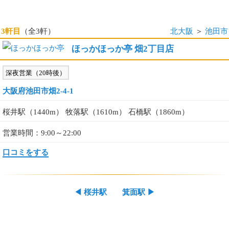
3軒目
（全3軒）
北大阪
＞
池田市
ほっかほっか亭 畑2丁目店
深夜営業（20時後）
大阪府池田市畑2-4-1
桜井駅（1440m） 牧落駅（1610m） 石橋駅（1860m）
営業時間：9:00～22:00
口コミをする
◀
桜井駅
箕面駅
▶