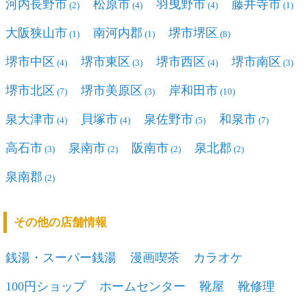
河内長野市
松原市
羽曳野市
藤井寺市
(2)
(4)
(4)
(1)
大阪狭山市
南河内郡
堺市堺区
(1)
(1)
(8)
堺市中区
堺市東区
堺市西区
堺市南区
(4)
(3)
(4)
(3)
堺市北区
堺市美原区
岸和田市
(7)
(3)
(10)
泉大津市
貝塚市
泉佐野市
和泉市
(4)
(4)
(5)
(7)
高石市
泉南市
阪南市
泉北郡
(3)
(2)
(2)
(2)
泉南郡
(2)
その他の店舗情報
銭湯・スーパー銭湯
漫画喫茶
カラオケ
100円ショップ
ホームセンター
靴屋
靴修理