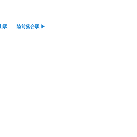
山駅
陸前落合駅
▶