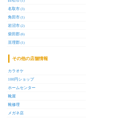
白石市
(1)
名取市
(3)
角田市
(1)
岩沼市
(2)
柴田郡
(6)
亘理郡
(1)
その他の店舗情報
カラオケ
100円ショップ
ホームセンター
靴屋
靴修理
メガネ店