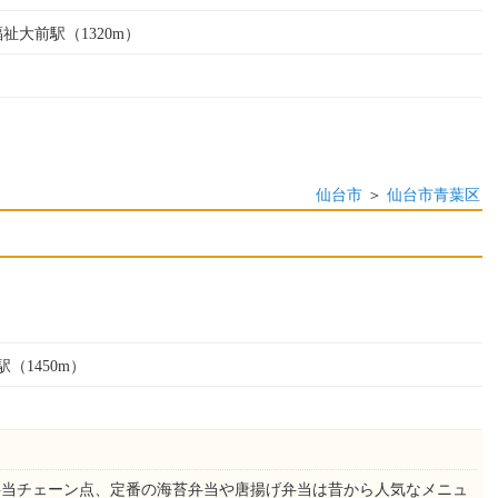
福祉大前駅（1320m）
仙台市
＞
仙台市青葉区
（1450m）
）
弁当チェーン点、定番の海苔弁当や唐揚げ弁当は昔から人気なメニュ