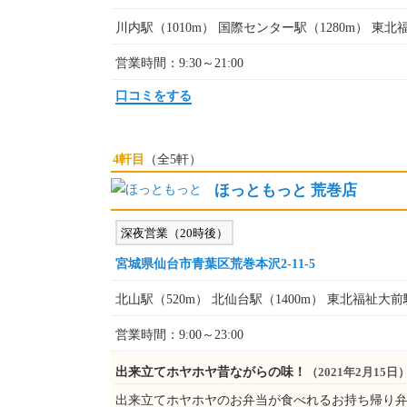
川内駅（1010m） 国際センター駅（1280m） 東北
営業時間：9:30～21:00
口コミをする
4軒目
（全5軒）
ほっともっと 荒巻店
深夜営業（20時後）
宮城県仙台市青葉区荒巻本沢2-11-5
北山駅（520m） 北仙台駅（1400m） 東北福祉大前駅
営業時間：9:00～23:00
出来立てホヤホヤ昔ながらの味！
（2021年2月15日
出来立てホヤホヤのお弁当が食べれるお持ち帰り