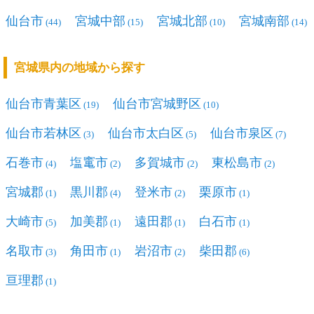
仙台市
宮城中部
宮城北部
宮城南部
(44)
(15)
(10)
(14)
宮城県内の地域から探す
仙台市青葉区
仙台市宮城野区
(19)
(10)
仙台市若林区
仙台市太白区
仙台市泉区
(3)
(5)
(7)
石巻市
塩竃市
多賀城市
東松島市
(4)
(2)
(2)
(2)
宮城郡
黒川郡
登米市
栗原市
(1)
(4)
(2)
(1)
大崎市
加美郡
遠田郡
白石市
(5)
(1)
(1)
(1)
名取市
角田市
岩沼市
柴田郡
(3)
(1)
(2)
(6)
亘理郡
(1)