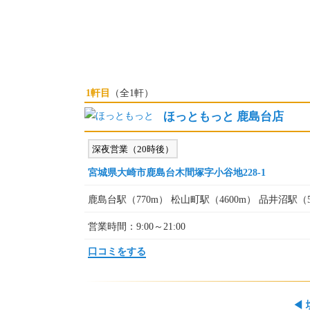
1軒目
（全1軒）
ほっともっと 鹿島台店
深夜営業（20時後）
宮城県大崎市鹿島台木間塚字小谷地228-1
鹿島台駅（770m） 松山町駅（4600m） 品井沼駅（5
営業時間：9:00～21:00
口コミをする
◀