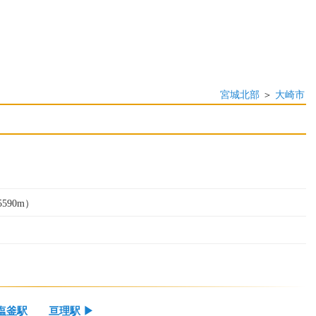
宮城北部
＞
大崎市
590m）
塩釜駅
亘理駅
▶