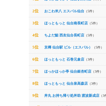
2位
おこわ米八 エスパル仙台
（5件）
3位
ほっともっと 仙台南長町店
（5件）
4位
ちよだ鮨 西友仙台長町店
（5件）
5位
京樽 仙台駅 ビル（エスパル）
（5件）
6位
ほっともっと 石巻元倉店
（3件）
7位
ほっかほっか亭 仙台銀杏町店
（3件）
8位
ほっともっと 仙台泉高森店
（3件）
9位
丼丸 お持ち帰り処丼助 渡波新成店
（3