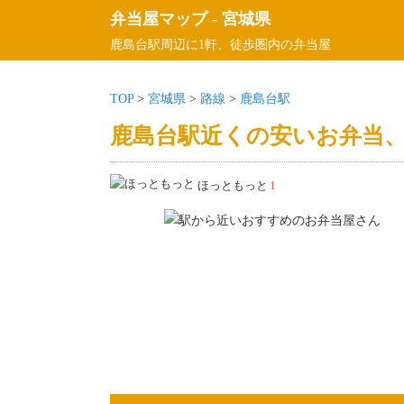
弁当屋マップ
-
宮城県
鹿島台駅周辺に1軒、徒歩圏内の弁当屋
TOP
>
宮城県
>
路線
>
鹿島台駅
鹿島台駅近くの安いお弁当、
ほっともっと
1